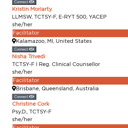
Connect
Kristin Moriarty
LLMSW, TCTSY-F, E-RYT 500, YACEP
she/her
Facilitator
Kalamazoo, MI, United States
Connect
Nisha Trivedi
TCTSY-F I Reg. Clinical Counsellor
she/her
Facilitator
Brisbane, Queensland, Australia
Connect
Christine Cork
Psy.D., TCTSY-F
she/her
Facilitator