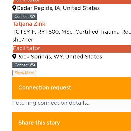
Cedar Rapids, IA, United States
Connect
Tatjana Zink
TCTSY-F, RYT500, MSc, Certified Trauma Re
she/her
Facilitator
Rock Springs, WY, United States
Connect
Show More
Connection request
Fetching connection details...
Share this story