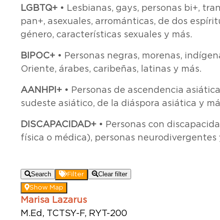
LGBTQ+
• Lesbianas, gays, personas bi+, tra
pan+, asexuales, arrománticas, de dos espíri
género, características sexuales y más.
BIPOC+
• Personas negras, morenas, indígena
Oriente, árabes, caribeñas, latinas y más.
AANHPI+
• Personas de ascendencia asiática 
sudeste asiático, de la diáspora asiática y má
DISCAPACIDAD+
• Personas con discapacidad
física o médica), personas neurodivergentes 
Search
Clear filter
Filter
Show Map
Marisa Lazarus
M.Ed, TCTSY-F, RYT-200