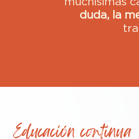
muchísimas c
duda, la me
tr
Educación continua