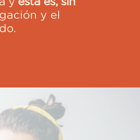
ma y
esta es, sin
igación y el
do.