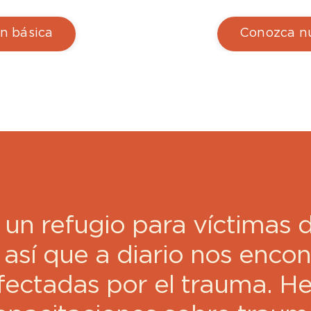
n básica
Conozca nu
 un refugio para víctimas d
 así que a diario nos enco
fectadas por el trauma. H